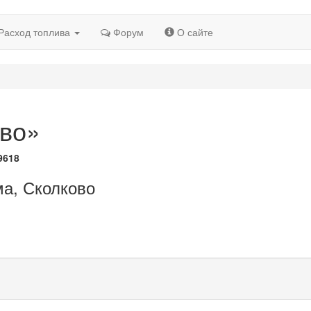
Расход топлива
Форум
О сайте
во»
9618
ма, Сколково