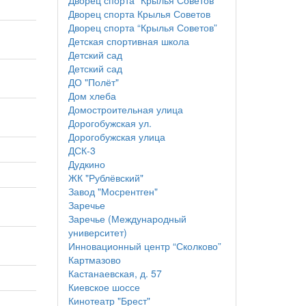
Дворец спорта "Крылья Советов"
Дворец спорта Крылья Советов
Дворец спорта “Крылья Советов”
Детская спортивная школа
Детский сад
Детский сад
ДО "Полёт"
Дом хлеба
Домостроительная улица
Дорогобужская ул.
Дорогобужская улица
ДСК-3
Дудкино
ЖК "Рублёвский"
Завод "Мосрентген"
Заречье
Заречье (Международный
университет)
Инновационный центр “Сколково”
Картмазово
Кастанаевская, д. 57
Киевское шоссе
Кинотеатр "Брест"