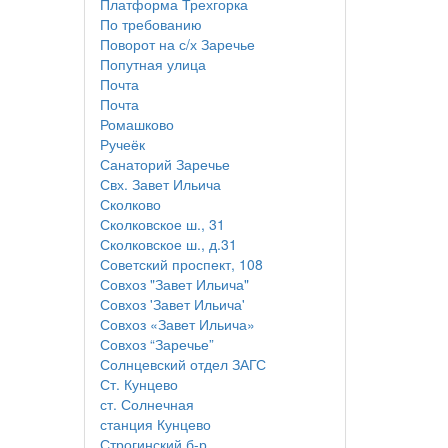
Платформа Трехгорка
По требованию
Поворот на с/х Заречье
Попутная улица
Почта
Почта
Ромашково
Ручеёк
Санаторий Заречье
Свх. Завет Ильича
Сколково
Сколковское ш., 31
Сколковское ш., д.31
Советский проспект, 108
Совхоз "Завет Ильича"
Совхоз 'Завет Ильича'
Совхоз «Завет Ильича»
Совхоз “Заречье”
Солнцевский отдел ЗАГС
Ст. Кунцево
ст. Солнечная
станция Кунцево
Строгинский б-р