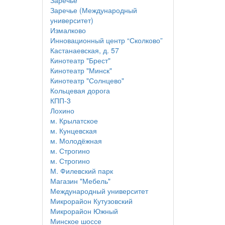
Заречье
Заречье (Международный
университет)
Измалково
Инновационный центр “Сколково”
Кастанаевская, д. 57
Кинотеатр "Брест"
Кинотеатр "Минск"
Кинотеатр "Солнцево"
Кольцевая дорога
КПП-3
Лохино
м. Крылатское
м. Кунцевская
м. Молодёжная
м. Строгино
м. Строгино
М. Филевский парк
Магазин "Мебель"
Международный университет
Микрорайон Кутузовский
Микрорайон Южный
Минское шоссе