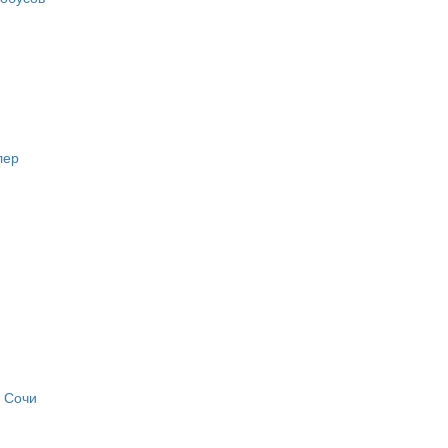
лер
, Сочи