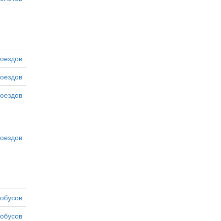
оездов
оездов
оездов
оездов
тобусов
тобусов