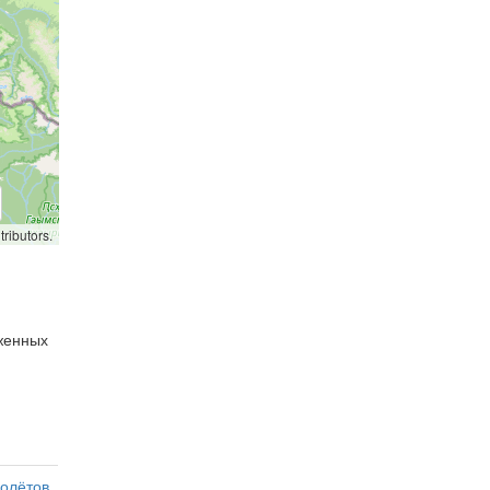
ributors.
оженных
олётов