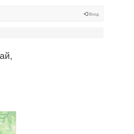
Вход
ай,