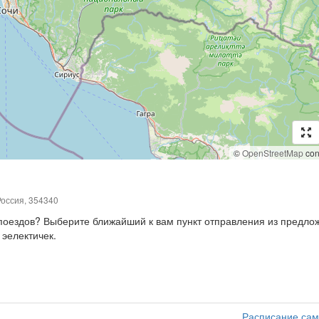
©
OpenStreetMap
cont
Россия, 354340
, поездов? Выберите ближайший к вам пункт отправления из предл
 эелектичек.
Расписание сам