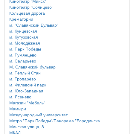
Кинотеатр "Минск"
Кинотеатр "Солнцево"
Кольцевая дорога
Крематорий
м. "Славянский Бульвар"
м. Кунцевская
м. Кутузовская
м. Молодёжная
м. Парк Победы
м. Румянцево
м. Саларьево
М. Славянский бульвар
м. Тёплый Стан
м. Тропарёво
м. Филевский парк
м. Юго-Западная
м. Ясенево
Магазин "Мебель"
Мамыри
Международный университет
Метро "Парк Победы"/Панорама "Бородинска
Минская улица, 8
МКАД