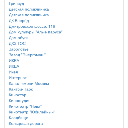
Гринвуд
Детская поликлиника
Детская поликлиника
ДК Вперёд
Дмитровское шоссе, 116
Дом культуры "Алые паруса"
Дом обуви
ДХЗ ТОС
Заболотье
Завод "Энергомаш"
ИКЕА
ИКЕА
Икея
Интернат
Канал имени Москвы
Кантри-Парк
Киностар
Киностудия
Кинотеатр "Нева"
Кинотеатр "Юбилейный"
Кладбище
Кольцевая дорога