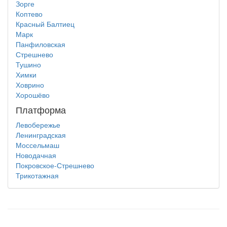
Зорге
Коптево
Красный Балтиец
Марк
Панфиловская
Стрешнево
Тушино
Химки
Ховрино
Хорошёво
Платформа
Левобережье
Ленинградская
Моссельмаш
Новодачная
Покровское-Стрешнево
Трикотажная
test