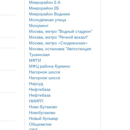
Микрорайон 2-А
Микрорайон 2Б
Микрорайон Водники
Молодёжная улица
Монумент
Москва, метро "Водный стадион"
Москва, метро "Речной вокзал"
Москва, метро «Сходненская»
Москва, остановка "Автостанция
Тушинская
МФТИ
МФЦ района Куркино
Нагорное шоссе
Нагорное шоссе
Нарсуд
Нефтебаза
Нефтебаза
НИИРП
Ново-Бутаково
Новобутаково
Новый бульвар
Общежитие
ОВД