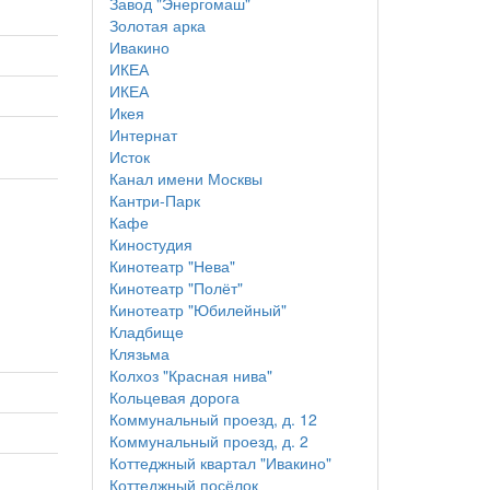
Завод "Энергомаш"
Золотая арка
Ивакино
ИКЕА
ИКЕА
Икея
Интернат
Исток
Канал имени Москвы
Кантри-Парк
Кафе
Киностудия
Кинотеатр "Нева"
Кинотеатр "Полёт"
Кинотеатр "Юбилейный"
Кладбище
Клязьма
Колхоз "Красная нива"
Кольцевая дорога
Коммунальный проезд, д. 12
Коммунальный проезд, д. 2
Коттеджный квартал "Ивакино"
Коттеджный посёлок