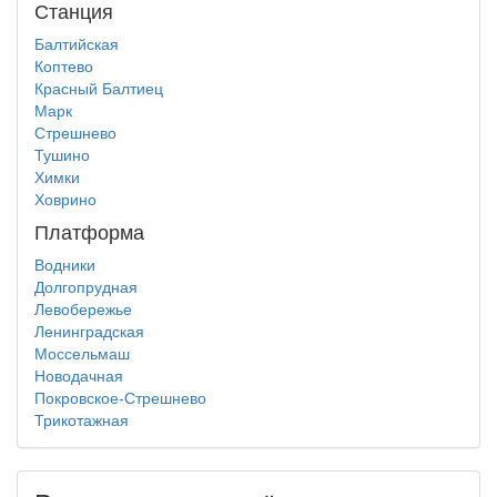
Станция
Балтийская
Коптево
Красный Балтиец
Марк
Стрешнево
Тушино
Химки
Ховрино
Платформа
Водники
Долгопрудная
Левобережье
Ленинградская
Моссельмаш
Новодачная
Покровское-Стрешнево
Трикотажная