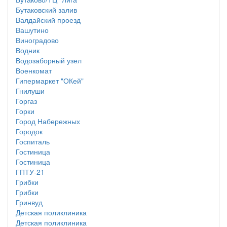
Бутаковский залив
Валдайский проезд
Вашутино
Виноградово
Водник
Водозаборный узел
Военкомат
Гипермаркет "ОКей"
Гнилуши
Горгаз
Горки
Город Набережных
Городок
Госпиталь
Гостиница
Гостиница
ГПТУ-21
Грибки
Грибки
Гринвуд
Детская поликлиника
Детская поликлиника