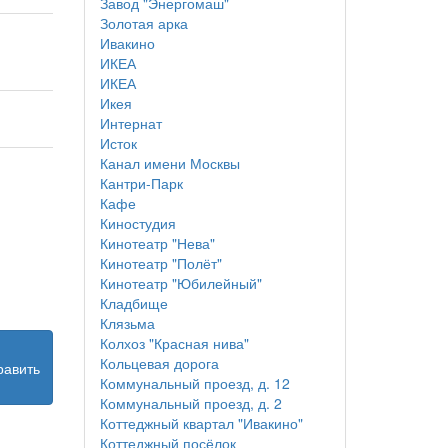
Завод "Энергомаш"
Золотая арка
Ивакино
ИКЕА
ИКЕА
Икея
Интернат
Исток
Канал имени Москвы
Кантри-Парк
Кафе
Киностудия
Кинотеатр "Нева"
Кинотеатр "Полёт"
Кинотеатр "Юбилейный"
Кладбище
Клязьма
Колхоз "Красная нива"
Кольцевая дорога
равить
Коммунальный проезд, д. 12
Коммунальный проезд, д. 2
Коттеджный квартал "Ивакино"
Коттеджный посёлок