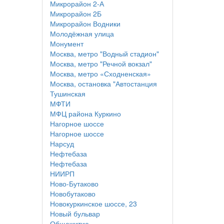
Микрорайон 2-А
Микрорайон 2Б
Микрорайон Водники
Молодёжная улица
Монумент
Москва, метро "Водный стадион"
Москва, метро "Речной вокзал"
Москва, метро «Сходненская»
Москва, остановка "Автостанция
Тушинская
МФТИ
МФЦ района Куркино
Нагорное шоссе
Нагорное шоссе
Нарсуд
Нефтебаза
Нефтебаза
НИИРП
Ново-Бутаково
Новобутаково
Новокуркинское шоссе, 23
Новый бульвар
Общежитие