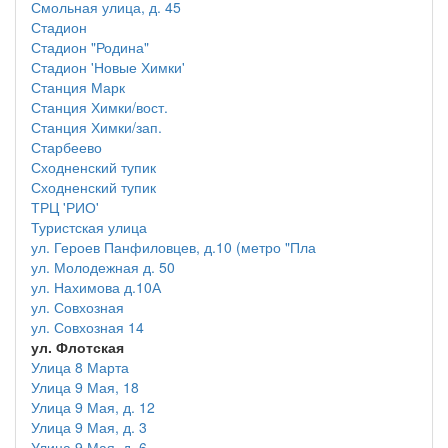
Смольная улица, д. 45
Стадион
Стадион "Родина"
Стадион 'Новые Химки'
Станция Марк
Станция Химки/вост.
Станция Химки/зап.
Старбеево
Сходненский тупик
Сходненский тупик
ТРЦ 'РИО'
Туристская улица
ул. Героев Панфиловцев, д.10 (метро "Пла
ул. Молодежная д. 50
ул. Нахимова д.10А
ул. Совхозная
ул. Совхозная 14
ул. Флотская
Улица 8 Марта
Улица 9 Мая, 18
Улица 9 Мая, д. 12
Улица 9 Мая, д. 3
Улица 9 Мая, д. 6