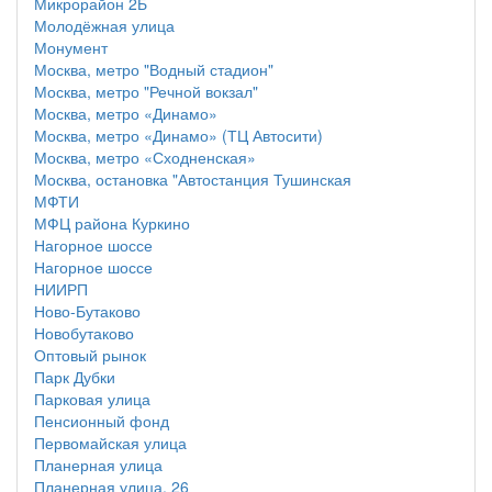
Микрорайон 2Б
Молодёжная улица
Монумент
Москва, метро "Водный стадион"
Москва, метро "Речной вокзал"
Москва, метро «Динамо»
Москва, метро «Динамо» (ТЦ Автосити)
Москва, метро «Сходненская»
Москва, остановка "Автостанция Тушинская
МФТИ
МФЦ района Куркино
Нагорное шоссе
Нагорное шоссе
НИИРП
Ново-Бутаково
Новобутаково
Оптовый рынок
Парк Дубки
Парковая улица
Пенсионный фонд
Первомайская улица
Планерная улица
Планерная улица, 26