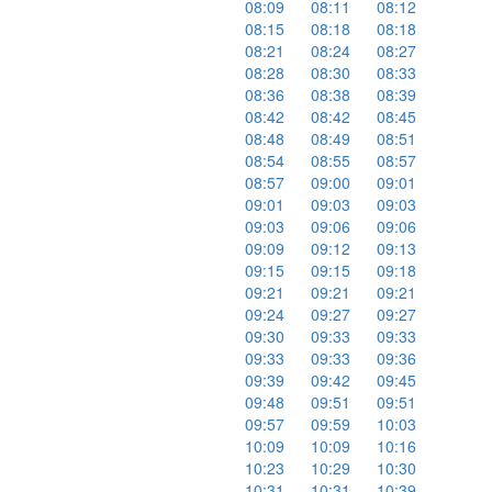
08:09
08:11
08:12
08:15
08:18
08:18
08:21
08:24
08:27
08:28
08:30
08:33
08:36
08:38
08:39
08:42
08:42
08:45
08:48
08:49
08:51
08:54
08:55
08:57
08:57
09:00
09:01
09:01
09:03
09:03
09:03
09:06
09:06
09:09
09:12
09:13
09:15
09:15
09:18
09:21
09:21
09:21
09:24
09:27
09:27
09:30
09:33
09:33
09:33
09:33
09:36
09:39
09:42
09:45
09:48
09:51
09:51
09:57
09:59
10:03
10:09
10:09
10:16
10:23
10:29
10:30
10:31
10:31
10:39