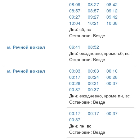
08:09
08:27
08:42
08:57
08:57
09:12
09:27
09:27
09:42
10:04
10:21
10:38
Дни: сб, вс
Остановки: Везде
м. Речной вокзал
06:41
08:52
Дни: ежедневно, кроме сб, вс
Остановки: Везде
м. Речной вокзал
00:03
00:03
00:10
00:17
00:24
00:28
00:28
00:31
00:37
00:37
00:37
Дни: ежедневно, кроме пн, вс
Остановки: Везде
00:17
00:17
00:37
00:37
Дни: пн, вс
Остановки: Везде