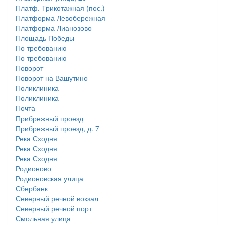
Платф. Трикотажная (пос.)
Платформа Левобережная
Платформа Лианозово
Площадь Победы
По требованию
По требованию
Поворот
Поворот на Вашутино
Поликлиника
Поликлиника
Почта
Прибрежный проезд
Прибрежный проезд, д. 7
Река Сходня
Река Сходня
Река Сходня
Родионово
Родионовская улица
Сбербанк
Северный речной вокзал
Северный речной порт
Смольная улица