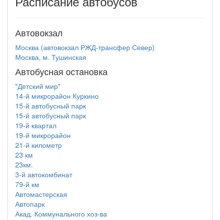
Расписание автобусов
Автовокзал
Москва (автовокзал РЖД-трансфер Север)
Москва, м. Тушинская
Автобусная остановка
"Детский мир"
14-й микрорайон Куркино
15-й автобусный парк
15-й автобусный парк
19-й квартал
19-й микрорайон
21-й километр
23 км
23км.
3-й автокомбинат
79-й км
Автомастерская
Автопарк
Акад. Коммунального хоз-ва