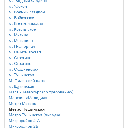
м. "Водный Стадион"
м. "Сокол"
м. Водный стадион
м. Войковская
м. Волоколамская
м. Крылатское
м. Митино
м. Мякинино
м. Планерная
м. Речной вокзал
м. Строгино
м. Строгино
м. Сходненская
м. Тушинская
М. Филевский парк
м. Щукинская
Маг.С-Петербург (по требованию)
Магазин «Мелодия»
Метро Митино
Метро Тушинская
Метро Тушинская (высадка)
Микрорайон 2-А
Микрорайон 2Б