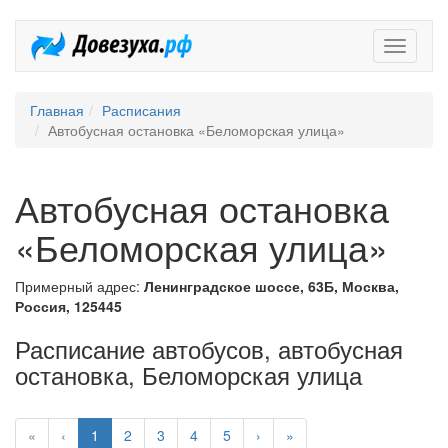
Довезух
Главная
Расписания
Автобусная остановка «Беломорская улица»
Автобусная остановка
«Беломорская улица»
Примерный адрес:
Ленинградское шоссе, 63Б, Москва,
Россия, 125445
Расписание автобусов, автобусная
остановка, Беломорская улица
«
‹
1
2
3
4
5
›
»