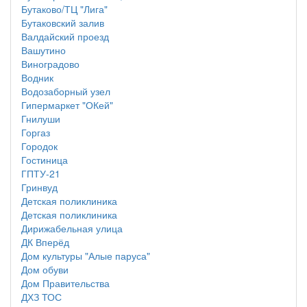
Бутаково/ТЦ "Лига"
Бутаковский залив
Валдайский проезд
Вашутино
Виноградово
Водник
Водозаборный узел
Гипермаркет "ОКей"
Гнилуши
Горгаз
Городок
Гостиница
ГПТУ-21
Гринвуд
Детская поликлиника
Детская поликлиника
Дирижабельная улица
ДК Вперёд
Дом культуры "Алые паруса"
Дом обуви
Дом Правительства
ДХЗ ТОС