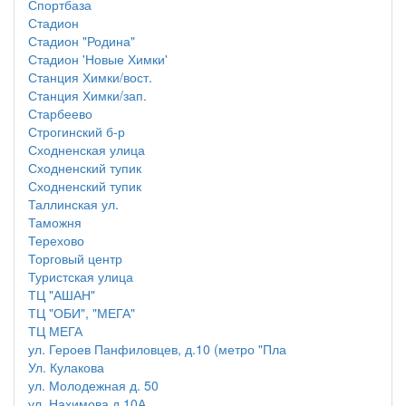
Спортбаза
Стадион
Стадион "Родина"
Стадион 'Новые Химки'
Станция Химки/вост.
Станция Химки/зап.
Старбеево
Строгинский б-р
Сходненская улица
Сходненский тупик
Сходненский тупик
Таллинская ул.
Таможня
Терехово
Торговый центр
Туристская улица
ТЦ "АШАН"
ТЦ "ОБИ", "МЕГА"
ТЦ МЕГА
ул. Героев Панфиловцев, д.10 (метро "Пла
Ул. Кулакова
ул. Молодежная д. 50
ул. Нахимова д.10А