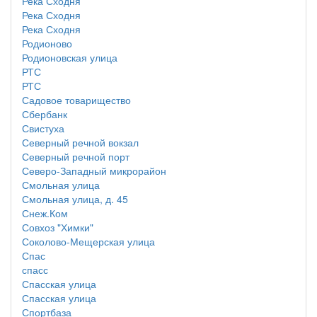
Река Сходня
Река Сходня
Река Сходня
Родионово
Родионовская улица
РТС
РТС
Садовое товарищество
Сбербанк
Свистуха
Северный речной вокзал
Северный речной порт
Северо-Западный микрорайон
Смольная улица
Смольная улица, д. 45
Снеж.Ком
Совхоз "Химки"
Соколово-Мещерская улица
Спас
спасс
Спасская улица
Спасская улица
Спортбаза