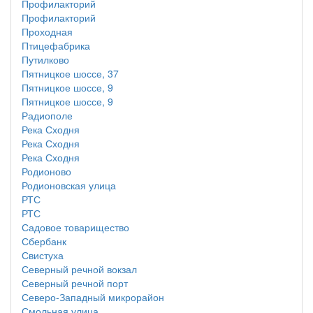
Профилакторий
Профилакторий
Проходная
Птицефабрика
Путилково
Пятницкое шоссе, 37
Пятницкое шоссе, 9
Пятницкое шоссе, 9
Радиополе
Река Сходня
Река Сходня
Река Сходня
Родионово
Родионовская улица
РТС
РТС
Садовое товарищество
Сбербанк
Свистуха
Северный речной вокзал
Северный речной порт
Северо-Западный микрорайон
Смольная улица