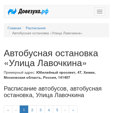
Довезух
Главная
Расписания
Автобусная остановка «Улица Лавочкина»
Автобусная остановка
«Улица Лавочкина»
Примерный адрес:
Юбилейный проспект, 47, Химки,
Московская область, Россия, 141407
Расписание автобусов, автобусная
остановка, Улица Лавочкина
«
‹
1
2
3
4
5
›
»