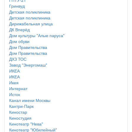
ГПТУ-21
Гринвуд
Детская поликлиника
Детская поликлиника
Дирижабельная улица
ДК Вперёд
Дом культуры "Алые паруса"
Дом обуви
Дом Правительства
Дом Правительства
ДХЗ ТОС
Завод "Энергомаш"
ИКЕА
ИКЕА
Икея
Интернат
Исток
Канал имени Москвы
Кантри-Парк
Киностар
Киностудия
Кинотеатр "Нева"
Кинотеатр "Юбилейный"