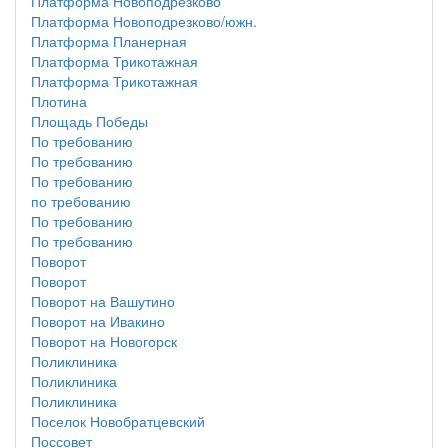
Платформа Новоподрезково
Платформа Новоподрезково/южн.
Платформа Планерная
Платформа Трикотажная
Платформа Трикотажная
Плотина
Площадь Победы
По требованию
По требованию
По требованию
по требованию
По требованию
По требованию
Поворот
Поворот
Поворот на Вашутино
Поворот на Ивакино
Поворот на Новогорск
Поликлиника
Поликлиника
Поликлиника
Поселок Новобратцевский
Поссовет