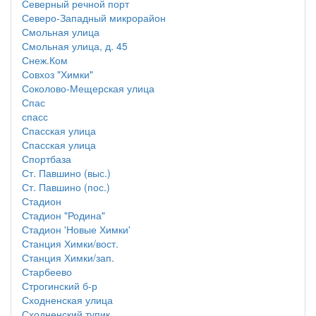
Северный речной порт
Северо-Западный микрорайон
Смольная улица
Смольная улица, д. 45
Снеж.Ком
Совхоз "Химки"
Соколово-Мещерская улица
Спас
спасс
Спасская улица
Спасская улица
Спортбаза
Ст. Павшино (выс.)
Ст. Павшино (пос.)
Стадион
Стадион "Родина"
Стадион 'Новые Химки'
Станция Химки/вост.
Станция Химки/зап.
Старбеево
Строгинский б-р
Сходненская улица
Сходненский тупик