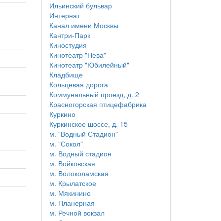
Ильинский бульвар
Интернат
Канал имени Москвы
Кантри-Парк
Киностудия
Кинотеатр "Нева"
Кинотеатр "Юбилейный"
Кладбище
Кольцевая дорога
Коммунальный проезд, д. 2
Красногорская птицефабрика
Куркино
Куркинское шоссе, д. 15
м. "Водный Стадион"
м. "Сокол"
м. Водный стадион
м. Войковская
м. Волоколамская
м. Крылатское
м. Мякинино
м. Планерная
м. Речной вокзал