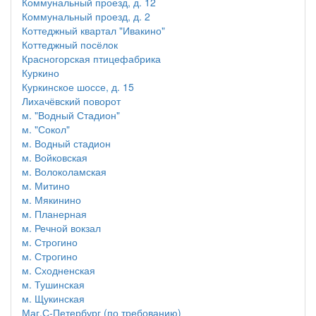
Коммунальный проезд, д. 12
Коммунальный проезд, д. 2
Коттеджный квартал "Ивакино"
Коттеджный посёлок
Красногорская птицефабрика
Куркино
Куркинское шоссе, д. 15
Лихачёвский поворот
м. "Водный Стадион"
м. "Сокол"
м. Водный стадион
м. Войковская
м. Волоколамская
м. Митино
м. Мякинино
м. Планерная
м. Речной вокзал
м. Строгино
м. Строгино
м. Сходненская
м. Тушинская
м. Щукинская
Маг.С-Петербург (по требованию)