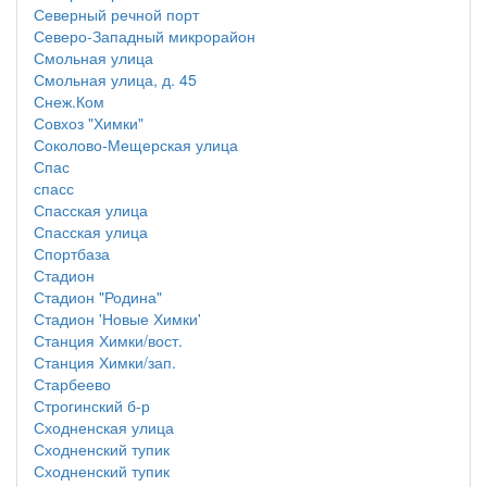
Северный речной порт
Северо-Западный микрорайон
Смольная улица
Смольная улица, д. 45
Снеж.Ком
Совхоз "Химки"
Соколово-Мещерская улица
Спас
спасс
Спасская улица
Спасская улица
Спортбаза
Стадион
Стадион "Родина"
Стадион 'Новые Химки'
Станция Химки/вост.
Станция Химки/зап.
Старбеево
Строгинский б-р
Сходненская улица
Сходненский тупик
Сходненский тупик