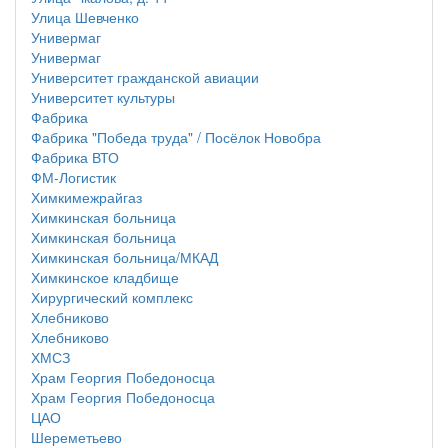
Улица Шевченко
Универмаг
Универмаг
Университет гражданской авиации
Университет культуры
Фабрика
Фабрика "Победа труда" / Посёлок Новобра
Фабрика ВТО
ФМ-Логистик
Химкимежрайгаз
Химкинская больница
Химкинская больница
Химкинская больница/МКАД
Химкинское кладбище
Хирургический комплекс
Хлебниково
Хлебниково
ХМСЗ
Храм Георгия Победоносца
Храм Георгия Победоносца
ЦАО
Шереметьево